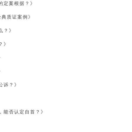
的定案根据？》
经典质证案例》
么？》
？》
》
》
公诉？》
，能否认定自首？》