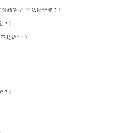
“支付结算型”非法经营罪？》
定？》
疑不起诉”？》
护？》
》