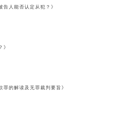
被告人能否认定从犯？》
？》
款罪的解读及无罪裁判要旨》