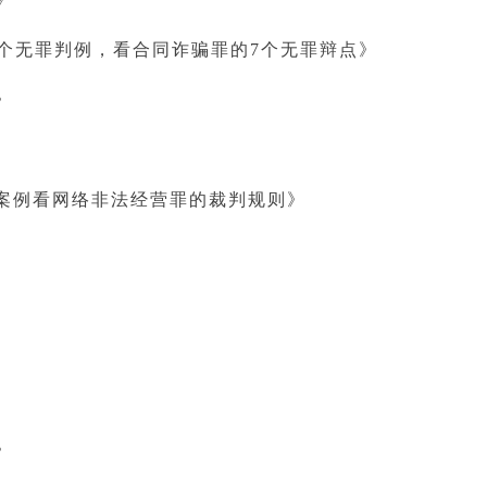
5个无罪判例，看合同诈骗罪的7个无罪辩点》
》
案例看网络非法经营罪的裁判规则》
》