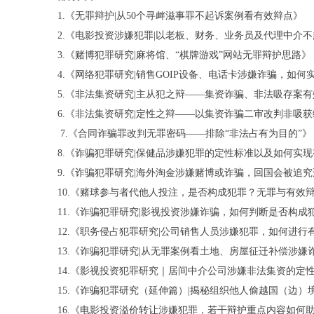
1.《无罪辩护|从50个寻衅滋事罪不起诉案例看有效辩点》
2.《电影投资涉嫌犯罪|以老板、财务、业务员及代理中介
3.《赌博犯罪研究|麻将馆、“棋牌游戏”网站无罪辩护思路》
4.《网络犯罪研究|销售GOIP设备、电话卡涉嫌诈骗，如
5.《非法集资研究|主从犯之辩——集资诈骗、非法吸存案
6.《非法集资研究|定性之辩——以集资诈骗二审改判非吸
7.《合同诈骗罪改判无罪密码——排除“非法占有为目的”》
8.《诈骗犯罪研究|保健品涉嫌犯罪的定性标准以及如何实
9.《诈骗犯罪研究|海外淘金涉嫌赌博或诈骗，回国会被追
10.《赌球参与者代他人投注，是否构成犯罪？无罪与有效
11.《诈骗犯罪研究|影视投资涉嫌诈骗，如何判断是否构
12.《职务侵占犯罪研究|公司销售人员涉嫌犯罪，如何进
13.《诈骗犯罪研究|从无罪案例看土地、房屋征迁补偿涉
14.《影视投资犯罪研究｜居间中介公司涉嫌非法集资的定
15.《诈骗犯罪研究（延伸篇）|揭秘组织他人偷越国（边
16.《电影投资溢价转让涉嫌犯罪，若干辩护重点内容如何助