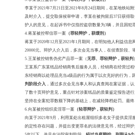
李某于2021年7月21日至2021年8月24日期间，在
及时介入，提交取保候审申请，李某在被拘留后37日获得
护人的意见，在起诉书中仅指控盗窃数量为3辆，并且因犯
4.蒋某被控帮信罪一案
（
罪轻辩护，获缓刑
）
蒋某于2020年12月至2021年1月期间，在明知他人利
20000元。辩护人介入后，多次会见当事人，在侦查阶段
5.王某被控销售伪劣产品罪一案（
无罪
、
罪轻辩护
，
获轻判
王某系广东某纸品经销商售后服务人员，经销商在经营过程
东经销商以处理品充当a级品的行为属于以次充好的行为，
判阶段介入
，通过多次会见当事人和认真查阅在案证据，认
了数十页辩护意见，重点针对涉案纸品的质量鉴定报告进行
坚持在全案犯罪数额下降的基础上，在减轻降档处罚。最终
6.向某被控组织卖淫罪一案
（
轻罪辩护，
获轻判）
向某于2021年9月，利用某处出租屋组织多名女子提供
的定性存在问题，并提出变更罪名的法律意见书，经过辩护
5年以下，并且在法院审判阶段，
经过当庭辩护
，
刑期从
9
个