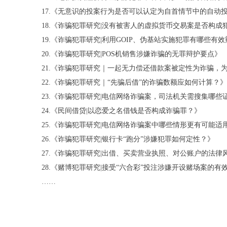
17.《无意识的投案行为是否可以认定为自首情节中的自动
18.《诈骗犯罪研究|没有被害人的虚拟货币交易案是否构成
19.《诈骗犯罪研究|利用GOIP、伪基站实施犯罪有哪些有效
20.《诈骗犯罪研究|POS机销售涉嫌诈骗的无罪辩护要点》
21.《诈骗犯罪研究｜一起无力偿还借款案被定性为诈骗，
22.《诈骗犯罪研究｜“先骗后借”的诈骗数额应如何计算？》
23.《诈骗犯罪研究|电信网络诈骗案，司法机关需搜集哪些
24.《民间借贷|以恋爱之名借钱是否构成诈骗罪？》
25.《诈骗犯罪研究|电信网络诈骗案中哪些情形更有可能适
26.《诈骗犯罪研究|银行卡“跑分”涉嫌犯罪如何定性？》
27.《诈骗犯罪研究|出借、买卖营业执照、对公账户的法
28.《赌博犯罪研究|接受“六合彩”投注涉嫌开设赌场案的有
……