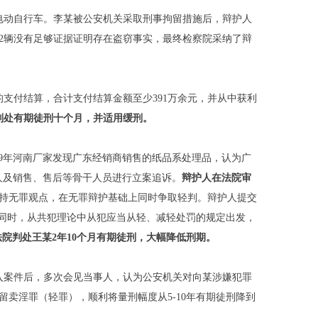
5辆电动自行车。李某被公安机关采取刑事拘留措施后，辩护人
2辆没有足够证据证明存在盗窃事实，最终检察院采纳了辩
动的支付结算，合计支付结算金额至少391万余元，并从中获利
判处有期徒刑十个月
，
并适用缓刑
。
19年河南厂家发现广东经销商销售的纸品系处理品，认为广
人及销售、售后等骨干人员进行立案追诉。
辩护人在法院审
持无罪观点，在无罪辩护基础上同时争取轻判。辩护人提交
此同时，从共犯理论中从犯应当从轻、减轻处罚的规定出发，
法院判处王某
2
年
10
个月有期徒刑
，
大幅降低刑期
。
介入案件后，多次会见当事人，认为公安机关对向某涉嫌犯罪
卖淫罪（轻罪），顺利将量刑幅度从5-10年有期徒刑降到