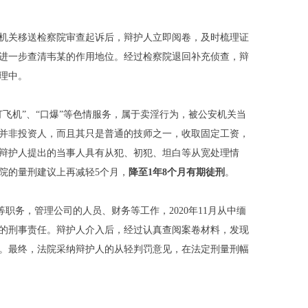
机关移送检察院审查起诉后，辩护人立即阅卷，及时梳理证
进一步查清韦某的作用地位。经过检察院退回补充侦查，辩
理中。
飞机”、“口爆”等色情服务，属于卖淫行为，被公安机关当
并非投资人，而且其只是普通的技师之一，收取固定工资，
辩护人提出的当事人具有从犯、初犯、坦白等从宽处理情
院的量刑建议上再减轻5个月，
降至
1
年
8
个月有期徒刑
。
等职务，管理公司的人员、财务等工作，2020年11月从中缅
的刑事责任。辩护人介入后，经过认真查阅案卷材料，发现
。最终，法院采纳辩护人的从轻判罚意见，在法定刑量刑幅