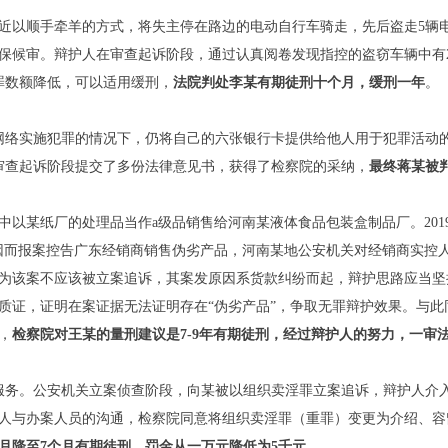
某地铁站附近以顺手牵羊的方式，将失主停在路边的电动自行车骑走，先后盗走
取保候审。辩护人在审查起诉阶段，通过认真阅卷发现指控的盗窃车辆中有
罪数额降低，可以适用缓刑，
法院判处李某有期徒刑十个月
，
缓刑一年
。
益信息网络实施犯罪的情况下，仍将自己的六张银行卡提供给他人用于犯罪活
、审查起诉阶段提交了多份法律意见书，获得了检察院的采纳，
最终蒋某被
）
中以某纸厂的处理品当作a级品销售给河南某液体食品包装盒制品厂。20
因而报案控告广东经销商销售伪劣产品，河南某地公安机关对经销商实控
为该案不应该被立案追诉，其案发原因系货款纠纷而起，辩护思路应当坚
质证，证明在案证据无法证明存在“伪劣产品”，争取无罪辩护效果。与
，
检察院对王某的量刑建议是
7-9
年有期徒刑
，
经过辩护人的努力
，
一审
卖淫服务。公安机关立案侦查阶段，向某被以组织卖淫罪立案追诉，辩护人
人与办案人员的沟通，检察院同意将组织卖淫罪（重罪）变更为介绍、容留
月降至
7
个月有期徒刑
，
罚金从一万元降低为
5
千元
。