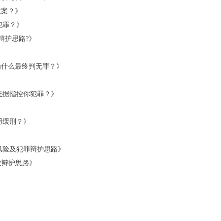
投案？》
犯罪？》
辩护思路?》
为什么最终判无罪？》
证据指控你犯罪？》
用缓刑？》
律风险及犯罪辩护思路》
效辩护思路》