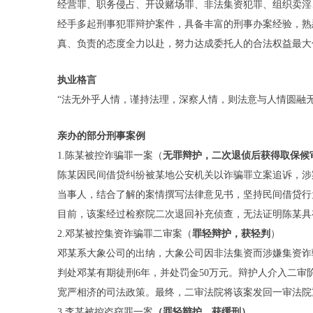
经营罪、职务侵占、开设赌场罪、非法集资犯罪、组织卖淫
经手多起刑事犯罪辩护案件，具备丰富的刑事办案经验，熟
真、负责的态度全力以赴，努力达成委托人的合法权益最大
执业格言
“法无外乎人情，谨持法理，深察人情，则法意与人情圆融
亲办的部分刑事案例
1.陈某被控诈骗罪一案（
无罪辩护
，
二次退侦后获得取保候
陈某因民间借贷纠纷被某地公安机关以诈骗罪立案追诉，涉
当事人，结合了解的案情撰写法律意见书，坚持民间借贷行
目前，该案经过检察院二次退回补充侦查，无法证明陈某具
2.邓某被控集资诈骗罪二审案（
罪轻辩护
，
获轻判
）
邓某系大象公司的出纳，大象公司因非法集资而涉嫌集资诈
判处邓某有期徒刑6年，并处罚金50万元。辩护人介入二
宽严相济的司法政策。最终，二审法院将该案发回一审法院
3.李某被控盗窃罪一案
（
罪
轻辩护，获缓刑
）