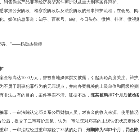
、销售伪劣产品罪等经济类型案件辩护以及重大刑事案件辩护。
悉掌握公安阶段、检察院阶段以及法院阶段的刑事辩护流程，在会见、阅
化。媒体信息渠道：知乎、百家号、b站、今日头条、微博、抖音、微视
无碍。”——杨勋杰律师
审
）
案金额高达1000万元，曾被当地媒体撰文披露，引起舆论高度关注。辩
为不属于刑事犯罪行为的无罪观点，并向办案机关的上级单位和同级检察
有非法占有的目的，案件事实不清、证据不足，
陈某被羁押
7
个月后被检
骗罪，一审法院认定邓某系公司财物人员，对资金的收入来源、使用情况
审阶段后，提交了二审辩护意见，认为一审法院对邓某的主观认识状态定性
重审，一审法院经过重审减轻了邓某的处罚，
刑期降为
5
年
3
个月
，
罚金降