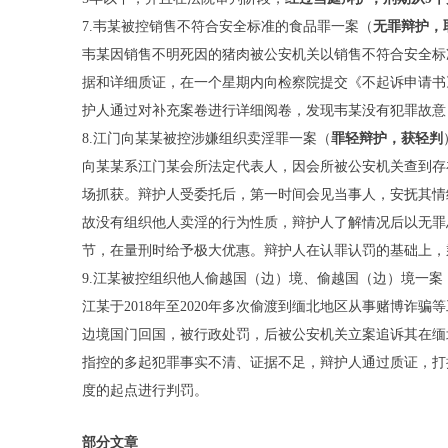
7.韦某被控销售不符合安全标准的食品罪一案（
无罪辩护
，
韦某因销售不明死因的猪肉被公安机关以销售不符合安全标
据和详细质证，在一个星期内向检察院提交《不起诉申请书
护人通过对补充案卷进行详细阅卷，发现韦某没有犯罪故意
8.江门向某某被控涉嫌组织卖淫罪一案（
罪轻辩护
，
获轻判
向某某系江门某会所法定代表人，因会所被公安机关查到存
场抓获。辩护人受委托后，第一时间会见当事人，安抚其情
故没有组织他人卖淫的行为性质，辩护人了解情况后以无罪
节，在量刑时给予极大优惠。辩护人在认罪认罚的基础上，
9.江某被控组织他人偷越国（边）境、偷越国（边）境一案
江某于2018年至2020年多次偷渡到缅北地区从事赌博诈骗
边境国门回国，被行政处罚，后被公安机关立案追诉其在缅
指控的多起犯罪事实不清、证据不足，辩护人通过质证，打
度的起点进行判罚。
部分文章