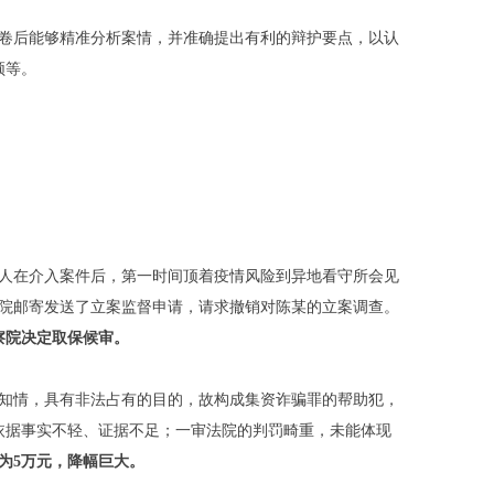
卷后能够精准分析案情，并准确提出有利的辩护要点，以认
频等。
护人在介入案件后，第一时间顶着疫情风险到异地看守所会见
院邮寄发送了立案监督申请，请求撤销对陈某的立案调查。
察院决定取保候审
。
知情，具有非法占有的目的，故构成集资诈骗罪的帮助犯，
依据事实不轻、证据不足；一审法院的判罚畸重，未能体现
为
5
万元
，
降幅巨大
。