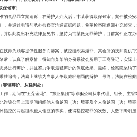
取保候审
）
准的食品罪立案追诉，在辩护人介入后，韦某获得取保候审，案件被公安
》，并通过电话与承办检察官沟通证据问题，希望检察院退回补充侦查，
，并以此提出补充法律意见书，坚持为韦某做无罪辩护，目前案件正在办
）
在技师为顾客提供性服务而涉案，被控组织卖淫罪。某会所的技师提供“打
绪后，认真了解案情，得知向某某的身份系被会所用于工商登记，实际上
思路进行辩护，并且努力争取最轻辩护的保底效果。最终，检察院采纳了
乘胜追击，法庭上继续为当事人争取减轻刑罚的辩护，最终，法院在检察
（
罪轻辩护
、
从轻判处
）
等工作，期间在“五朵金花”、“东亚集团”等诈骗公司从事代理、组长、主管
北诈骗公司上班期间组织他人偷越国（边）境罪及个人偷越国（边）境罪
掉指控的两起组织他人偷渡的事实，使得指控犯罪的次数、人数下降明显