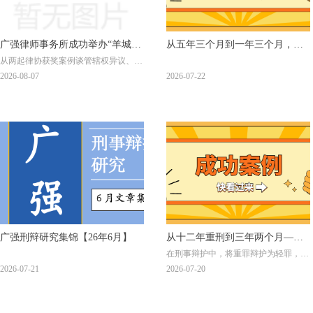
广强律师事务所成功举办“羊城毒
从五年三个月到一年三个月，减
从两起律协获奖案例谈管辖权异议、变
辩第73期” 暨“广强刑辩（2026）
刑四年——黄佳博律师、马泽恩
更制度在无罪辩护中的积极作用
2026-08-07
2026-07-22
第七期”之刑辩管辖权异议 成功案
律师承办案件获广州律协业务成
例分享活动
果奖
广强刑辩研究集锦【26年6月】
从十二年重刑到三年两个月——
在刑事辩护中，将重罪辩护为轻罪，是
一起“保健品”诈骗案如何成功转
极具技术含量的辩护路径。
2026-07-21
2026-07-20
换为虚假广告罪的辩护实录