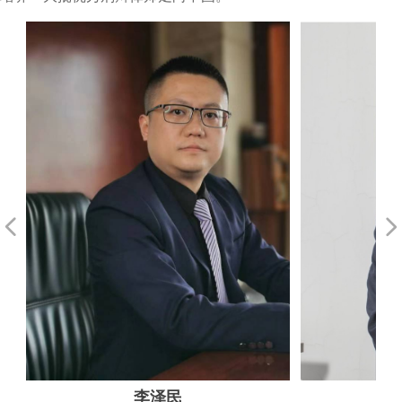
넳
넲
李泽民